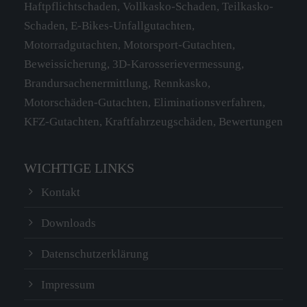
Haftpflichtschaden, Vollkasko-Schaden, Teilkasko-
Have any questions?
Schaden, E-Bikes-Unfallgutachten,
+44 1234 567 890
Motorradgutachten, Motorsport-Gutachten,
Beweissicherung, 3D-Karosserievermessung,
Drop us a line
Brandursachenermittlung, Rennkasko,
info@yourdomain.com
Motorschäden-Gutachten, Eliminationsverfahren,
KFZ-Gutachten, Kraftfahrzeugschäden, Bewertungen
SOCIAL MEDIA
Lorem ipsum dolor sit amet, consectetuer
WICHTIGE LINKS
adipiscing elit.
Kontakt
Aenean commodo ligula eget dolor. Aenean
massa. Cum sociis natoque penatibus et magnis
Downloads
dis parturient montes, nascetur ridiculus mus.
Datenschutzerklärung
Donec quam felis, ultricies nec.
Impressum