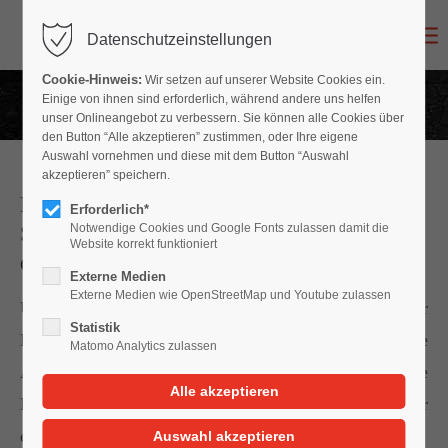
Datenschutzeinstellungen
Login
Cookie-Hinweis:
Wir setzen auf unserer Website Cookies ein.
Benutzername
Einige von ihnen sind erforderlich, während andere uns helfen
unser Onlineangebot zu verbessern. Sie können alle Cookies über
den Button “Alle akzeptieren” zustimmen, oder Ihre eigene
Auswahl vornehmen und diese mit dem Button “Auswahl
akzeptieren” speichern.
Kann ich einen Rechtsanwalt für die
Passwort
Erforderlich*
Schadenregulierung hinzuziehen, ohne
Notwendige Cookies und Google Fonts zulassen damit die
Website korrekt funktioniert
dass ich dafür zahlen muss?
Externe Medien
Externe Medien wie OpenStreetMap und Youtube zulassen
Unser Rat ist immer einen Rechtsanwalt zur
Anmelden
Statistik
Regulierung des Schadens hinzuzuziehen, um Ihre
Matomo Analytics zulassen
Ansprüche vollumfänglich geltend zu machen. Die
Register
|
Lost your password?
Kosten für den Rechtsanwalt werden ebenfalls von der
eintrittspflichtigen Versicherung übernommen.
Support