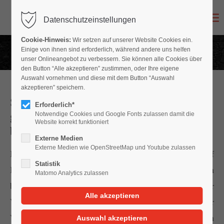
Datenschutzeinstellungen
Login
Cookie-Hinweis:
Wir setzen auf unserer Website Cookies ein.
Benutzername
Einige von ihnen sind erforderlich, während andere uns helfen
unser Onlineangebot zu verbessern. Sie können alle Cookies über
den Button “Alle akzeptieren” zustimmen, oder Ihre eigene
Auswahl vornehmen und diese mit dem Button “Auswahl
akzeptieren” speichern.
Soll ich den Kfz-Sachverständigen der
Passwort
Erforderlich*
gegnerischen Versicherung den Schaden
Notwendige Cookies und Google Fonts zulassen damit die
Website korrekt funktioniert
begutachten lassen?
Externe Medien
Externe Medien wie OpenStreetMap und Youtube zulassen
Der Geschädigte ist gut beraten, wenn er immer auf
Anmelden
Statistik
Einschaltung eines unabhängigen Sachverständigen
Matomo Analytics zulassen
besteht. Der Sachverständige der
Register
|
Lost your password?
Versicherungsgesellschaft arbeitet schließlich bei der
Versicherung, die den Schaden letztlich zu bezahlen
Support