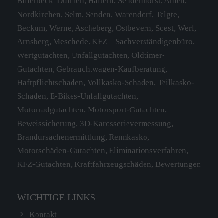
Billerbeck, Dülmen, Haltern, Sendenhorst, Ahlen,
Have any questions?
Nordkirchen, Selm, Senden, Warendorf, Telgte,
+44 1234 567 890
Beckum, Werne, Ascheberg, Ostbevern, Soest, Werl,
Arnsberg, Meschede. KFZ – Sachverständigenbüro,
Drop us a line
Wertgutachten, Unfallgutachten, Oldtimer-
info@yourdomain.com
Gutachten, Gebrauchtwagen-Kaufberatung,
Haftpflichtschaden, Vollkasko-Schaden, Teilkasko-
SOCIAL MEDIA
Schaden, E-Bikes-Unfallgutachten,
Motorradgutachten, Motorsport-Gutachten,
Lorem ipsum dolor sit amet, consectetuer
Beweissicherung, 3D-Karosserievermessung,
adipiscing elit.
Brandursachenermittlung, Rennkasko,
Aenean commodo ligula eget dolor. Aenean
Motorschäden-Gutachten, Eliminationsverfahren,
massa. Cum sociis natoque penatibus et magnis
KFZ-Gutachten, Kraftfahrzeugschäden, Bewertungen
dis parturient montes, nascetur ridiculus mus.
Donec quam felis, ultricies nec.
WICHTIGE LINKS
Kontakt