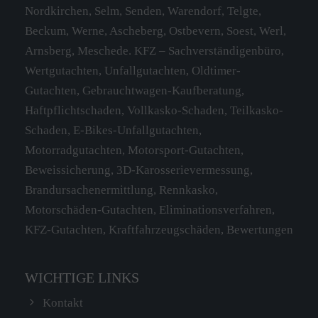
Nordkirchen, Selm, Senden, Warendorf, Telgte,
Have any questions?
Beckum, Werne, Ascheberg, Ostbevern, Soest, Werl,
+44 1234 567 890
Arnsberg, Meschede. KFZ – Sachverständigenbüro,
Wertgutachten, Unfallgutachten, Oldtimer-
Drop us a line
Gutachten, Gebrauchtwagen-Kaufberatung,
info@yourdomain.com
Haftpflichtschaden, Vollkasko-Schaden, Teilkasko-
SOCIAL MEDIA
Schaden, E-Bikes-Unfallgutachten,
Motorradgutachten, Motorsport-Gutachten,
Lorem ipsum dolor sit amet, consectetuer
Beweissicherung, 3D-Karosserievermessung,
adipiscing elit.
Brandursachenermittlung, Rennkasko,
Motorschäden-Gutachten, Eliminationsverfahren,
Aenean commodo ligula eget dolor. Aenean
KFZ-Gutachten, Kraftfahrzeugschäden, Bewertungen
massa. Cum sociis natoque penatibus et magnis
dis parturient montes, nascetur ridiculus mus.
Donec quam felis, ultricies nec.
WICHTIGE LINKS
Kontakt