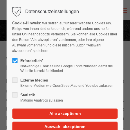
Datenschutzeinstellungen
Login
Cookie-Hinweis:
Wir setzen auf unserer Website Cookies ein.
Benutzername
Einige von ihnen sind erforderlich, während andere uns helfen
unser Onlineangebot zu verbessern. Sie können alle Cookies über
den Button “Alle akzeptieren” zustimmen, oder Ihre eigene
Auswahl vornehmen und diese mit dem Button “Auswahl
akzeptieren” speichern.
Warum ein Gutachten – Reicht nicht ein
Passwort
Erforderlich*
Kostenvoranschlag der Werkstatt?
Notwendige Cookies und Google Fonts zulassen damit die
Website korrekt funktioniert
Der Kostenvoranschlag der Reparaturfirma ist nur eine
Externe Medien
Externe Medien wie OpenStreetMap und Youtube zulassen
grobe Vorkalkulation des Schadens und daher
Anmelden
Statistik
unverbindlich. Der Kostenvoranschlag hat vor Gericht,
Matomo Analytics zulassen
insbesondere bei strittigem Unfallhergang, keine
Register
|
Lost your password?
beweissichernde Funktion. Weiterhin fehlen im
Support
Kostenvoranschlag wesentliche Punkte wie z.B.