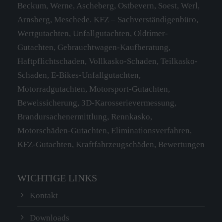
Beckum, Werne, Ascheberg, Ostbevern, Soest, Werl,
Have any questions?
Arnsberg, Meschede. KFZ – Sachverständigenbüro,
+44 1234 567 890
Wertgutachten, Unfallgutachten, Oldtimer-
Gutachten, Gebrauchtwagen-Kaufberatung,
Drop us a line
Haftpflichtschaden, Vollkasko-Schaden, Teilkasko-
info@yourdomain.com
Schaden, E-Bikes-Unfallgutachten,
Motorradgutachten, Motorsport-Gutachten,
SOCIAL MEDIA
Beweissicherung, 3D-Karosserievermessung,
Lorem ipsum dolor sit amet, consectetuer
Brandursachenermittlung, Rennkasko,
adipiscing elit.
Motorschäden-Gutachten, Eliminationsverfahren,
KFZ-Gutachten, Kraftfahrzeugschäden, Bewertungen
Aenean commodo ligula eget dolor. Aenean
massa. Cum sociis natoque penatibus et magnis
dis parturient montes, nascetur ridiculus mus.
WICHTIGE LINKS
Donec quam felis, ultricies nec.
Kontakt
Downloads