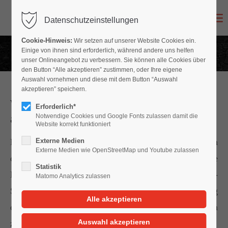
Datenschutzeinstellungen
Login
Cookie-Hinweis:
Wir setzen auf unserer Website Cookies ein.
Benutzername
Einige von ihnen sind erforderlich, während andere uns helfen
unser Onlineangebot zu verbessern. Sie können alle Cookies über
den Button “Alle akzeptieren” zustimmen, oder Ihre eigene
Auswahl vornehmen und diese mit dem Button “Auswahl
akzeptieren” speichern.
Wer kommt für die Kosten des Gutachters
Passwort
Erforderlich*
auf?
Notwendige Cookies und Google Fonts zulassen damit die
Website korrekt funktioniert
Bei einem unverschuldeten Unfall trägt grundsätzlich
Externe Medien
Externe Medien wie OpenStreetMap und Youtube zulassen
der Schädiger bzw. die eintretende
Anmelden
Statistik
Haftpflichtversicherung auch die Kosten des Kfz-
Matomo Analytics zulassen
Sachverständigen, da nach ständiger Rechtsprechung
Register
|
Lost your password?
des BGH die Kosten für ein Gutachten zum Schaden
Support
zählen, der dem Geschädigten zu ersetzen ist.