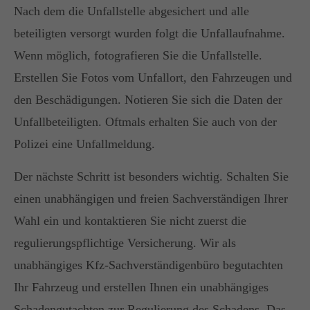
Nach dem die Unfallstelle abgesichert und alle
Have any questions?
beteiligten versorgt wurden folgt die Unfallaufnahme.
+44 1234 567 890
Wenn möglich, fotografieren Sie die Unfallstelle.
Drop us a line
Erstellen Sie Fotos vom Unfallort, den Fahrzeugen und
info@yourdomain.com
den Beschädigungen. Notieren Sie sich die Daten der
Unfallbeteiligten. Oftmals erhalten Sie auch von der
SOCIAL MEDIA
Polizei eine Unfallmeldung.
Lorem ipsum dolor sit amet, consectetuer
Der nächste Schritt ist besonders wichtig. Schalten Sie
adipiscing elit.
einen unabhängigen und freien Sachverständigen Ihrer
Aenean commodo ligula eget dolor. Aenean
Wahl ein und kontaktieren Sie nicht zuerst die
massa. Cum sociis natoque penatibus et magnis
regulierungspflichtige Versicherung. Wir als
dis parturient montes, nascetur ridiculus mus.
Donec quam felis, ultricies nec.
unabhängiges Kfz-Sachverständigenbüro begutachten
Ihr Fahrzeug und erstellen Ihnen ein unabhängiges
Schadengutachten zur Regulierung des Schadens. Das