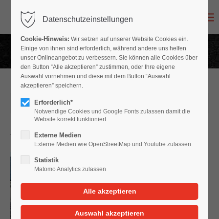
Datenschutzeinstellungen
Login
Cookie-Hinweis:
Wir setzen auf unserer Website Cookies ein.
Benutzername
Einige von ihnen sind erforderlich, während andere uns helfen
unser Onlineangebot zu verbessern. Sie können alle Cookies über
den Button “Alle akzeptieren” zustimmen, oder Ihre eigene
Auswahl vornehmen und diese mit dem Button “Auswahl
akzeptieren” speichern.
Passwort
Erforderlich*
31.07.2021 13:45
Notwendige Cookies und Google Fonts zulassen damit die
Website korrekt funktioniert
Unfall gehabt? So gehen Sie richtig vor.
Externe Medien
Externe Medien wie OpenStreetMap und Youtube zulassen
Anmelden
Statistik
Matomo Analytics zulassen
Register
|
Lost your password?
Support