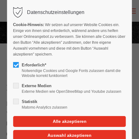
Datenschutzeinstellungen
Login
Cookie-Hinweis:
Wir setzen auf unserer Website Cookies ein.
Benutzername
Einige von ihnen sind erforderlich, während andere uns helfen
unser Onlineangebot zu verbessern. Sie können alle Cookies über
den Button “Alle akzeptieren” zustimmen, oder Ihre eigene
Auswahl vornehmen und diese mit dem Button “Auswahl
akzeptieren” speichern.
Passwort
Erforderlich*
07.12.2020 14:59
Notwendige Cookies und Google Fonts zulassen damit die
Website korrekt funktioniert
Haftpflicht- oder Kaskoschaden?
Externe Medien
Externe Medien wie OpenStreetMap und Youtube zulassen
Anmelden
Statistik
Haftpflicht und Kasko. Das sind Begriffe, die im
Matomo Analytics zulassen
Versicherungswesen häufig vorkommen. Und dennoch
Register
|
Lost your password?
kann eine Expertendefinition nicht schaden. Wenn Sie
mit Ihrem Wagen vorschriftsmäßig an der Ampel halten
Support