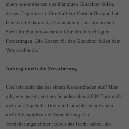
einen renommierten unabhängigen Gutachter fallen,
Have any questions?
dessen Expertise im Streitfall vor Gericht Bestand hat.
+44 1234 567 890
Denken Sie daran: das Gutachten ist im juristischen
Drop us a line
Streit Ihr Hauptbeweismittel für Ihre berechtigten
info@yourdomain.com
Forderungen. Die Kosten für den Gutachter fallen dem
Verursacher zu."
SOCIAL MEDIA
Lorem ipsum dolor sit amet, consectetuer
Auftrag durch die Versicherung
adipiscing elit.
Aenean commodo ligula eget dolor. Aenean
Und wie sieht das bei einem Kaskoschaden aus? Hier
massa. Cum sociis natoque penatibus et magnis
gilt, wie gesagt, erst ein Schaden über 2.000 Euro nicht
dis parturient montes, nascetur ridiculus mus.
mehr als Bagatelle. Und den Gutachter beauftragen
Donec quam felis, ultricies nec.
nicht Sie, sondern die Versicherung. Da
Versicherungsnehmer jedoch das Recht haben, das