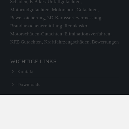
Schaden, E-Bikes-Unfallgutachten,
Motorradgutachten, Motorsport-Gutachten,
Beweissicherung, 3D-Karosserievermessung,
Brandursachenermittlung, Rennkasko,
Motorschäden-Gutachten, Eliminationsverfahren,
KFZ-Gutachten, Kraftfahrzeugschäden, Bewertungen
WICHTIGE LINKS
Kontakt
Downloads
Datenschutzerklärung
Impressum