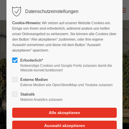
Datenschutzeinstellungen
Cookie-Hinweis:
Wir setzen auf unserer Website Cookies ein.
Einige von ihnen sind erforderlich, während andere uns helfen
unser Onlineangebot zu verbessern. Sie können alle Cookies über
den Button “Alle akzeptieren” zustimmen, oder Ihre eigene
Auswahl vornehmen und diese mit dem Button “Auswahl
akzeptieren” speichern.
Erforderlich*
Notwendige Cookies und Google Fonts zulassen damit die
Website korrekt funktioniert
Externe Medien
Externe Medien wie OpenStreetMap und Youtube zulassen
Statistik
Matomo Analytics zulassen